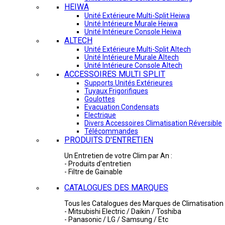
HEIWA
Unité Extérieure Multi-Split Heiwa
Unité Intérieure Murale Heiwa
Unité Intérieure Console Heiwa
ALTECH
Unité Extérieure Multi-Split Altech
Unité Intérieure Murale Altech
Unité Intérieure Console Altech
ACCESSOIRES MULTI SPLIT
Supports Unités Extérieures
Tuyaux Frigorifiques
Goulottes
Evacuation Condensats
Electrique
Divers Accessoires Climatisation Réversible
Télécommandes
PRODUITS D'ENTRETIEN
Un Entretien de votre Clim par An :
- Produits d'entretien
- Filtre de Gainable
CATALOGUES DES MARQUES
Tous les Catalogues des Marques de Climatisation 
- Mitsubishi Electric / Daikin / Toshiba
- Panasonic / LG / Samsung / Etc