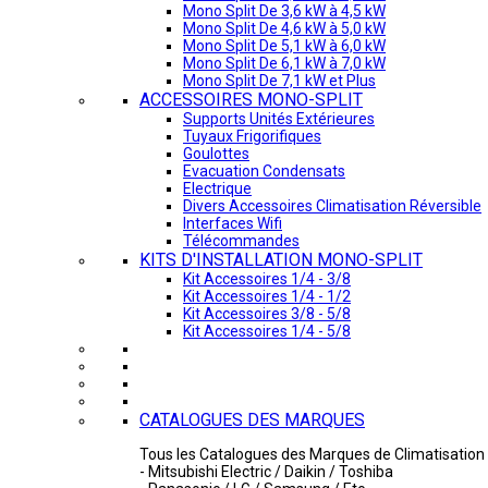
Mono Split De 3,6 kW à 4,5 kW
Mono Split De 4,6 kW à 5,0 kW
Mono Split De 5,1 kW à 6,0 kW
Mono Split De 6,1 kW à 7,0 kW
Mono Split De 7,1 kW et Plus
ACCESSOIRES MONO-SPLIT
Supports Unités Extérieures
Tuyaux Frigorifiques
Goulottes
Evacuation Condensats
Electrique
Divers Accessoires Climatisation Réversible
Interfaces Wifi
Télécommandes
KITS D'INSTALLATION MONO-SPLIT
Kit Accessoires 1/4 - 3/8
Kit Accessoires 1/4 - 1/2
Kit Accessoires 3/8 - 5/8
Kit Accessoires 1/4 - 5/8
CATALOGUES DES MARQUES
Tous les Catalogues des Marques de Climatisation 
- Mitsubishi Electric / Daikin / Toshiba