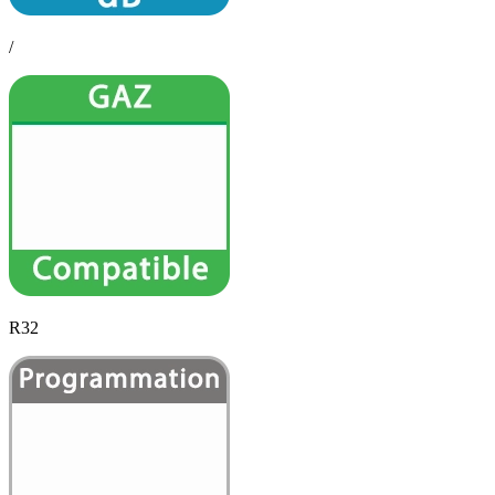
/
R32