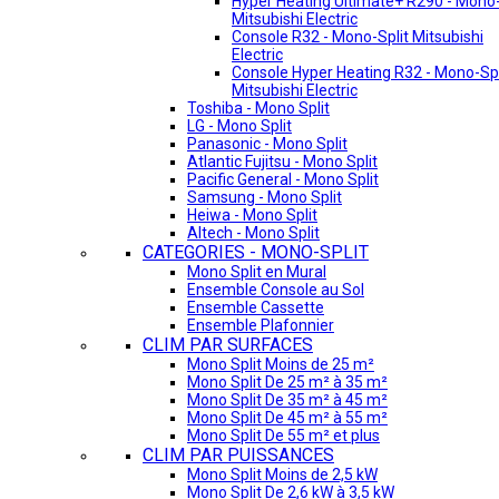
Hyper Heating Ultimate+ R290 - Mono-
Mitsubishi Electric
Console R32 - Mono-Split Mitsubishi
Electric
Console Hyper Heating R32 - Mono-Spl
Mitsubishi Electric
Toshiba - Mono Split
LG - Mono Split
Panasonic - Mono Split
Atlantic Fujitsu - Mono Split
Pacific General - Mono Split
Samsung - Mono Split
Heiwa - Mono Split
Altech - Mono Split
CATEGORIES - MONO-SPLIT
Mono Split en Mural
Ensemble Console au Sol
Ensemble Cassette
Ensemble Plafonnier
CLIM PAR SURFACES
Mono Split Moins de 25 m²
Mono Split De 25 m² à 35 m²
Mono Split De 35 m² à 45 m²
Mono Split De 45 m² à 55 m²
Mono Split De 55 m² et plus
CLIM PAR PUISSANCES
Mono Split Moins de 2,5 kW
Mono Split De 2,6 kW à 3,5 kW