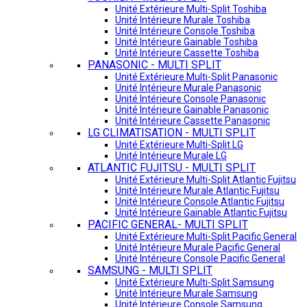
Unité Extérieure Multi-Split Toshiba
Unité Intérieure Murale Toshiba
Unité Intérieure Console Toshiba
Unité Intérieure Gainable Toshiba
Unité Intérieure Cassette Toshiba
PANASONIC - MULTI SPLIT
Unité Extérieure Multi-Split Panasonic
Unité Intérieure Murale Panasonic
Unité Intérieure Console Panasonic
Unité Intérieure Gainable Panasonic
Unité Intérieure Cassette Panasonic
LG CLIMATISATION - MULTI SPLIT
Unité Extérieure Multi-Split LG
Unité Intérieure Murale LG
ATLANTIC FUJITSU - MULTI SPLIT
Unité Extérieure Multi-Split Atlantic Fujitsu
Unité Intérieure Murale Atlantic Fujitsu
Unité Intérieure Console Atlantic Fujitsu
Unité Intérieure Gainable Atlantic Fujitsu
PACIFIC GENERAL- MULTI SPLIT
Unité Extérieure Multi-Split Pacific General
Unité Intérieure Murale Pacific General
Unité Intérieure Console Pacific General
SAMSUNG - MULTI SPLIT
Unité Extérieure Multi-Split Samsung
Unité Intérieure Murale Samsung
Unité Intérieure Console Samsung