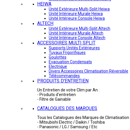
HEIWA
Unité Extérieure Multi-Split Heiwa
Unité Intérieure Murale Heiwa
Unité Intérieure Console Heiwa
ALTECH
Unité Extérieure Multi-Split Altech
Unité Intérieure Murale Altech
Unité Intérieure Console Altech
ACCESSOIRES MULTI SPLIT
Supports Unités Extérieures
Tuyaux Frigorifiques
Goulottes
Evacuation Condensats
Electrique
Divers Accessoires Climatisation Réversible
Télécommandes
PRODUITS D'ENTRETIEN
Un Entretien de votre Clim par An :
- Produits d'entretien
- Filtre de Gainable
CATALOGUES DES MARQUES
Tous les Catalogues des Marques de Climatisation 
- Mitsubishi Electric / Daikin / Toshiba
- Panasonic / LG / Samsung / Etc