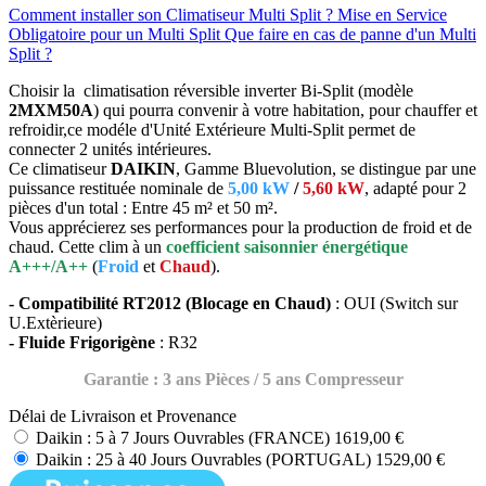
Comment installer son Climatiseur Multi Split ?
Mise en Service
Obligatoire pour un Multi Split
Que faire en cas de panne d'un Multi
Split ?
Choisir la climatisation réversible inverter Bi-Split (modèle
2MXM50A
) qui pourra convenir à votre habitation, pour chauffer et
refroidir,ce modéle d'Unité Extérieure Multi-Split permet de
connecter 2 unités intérieures.
Ce climatiseur
DAIKIN
, Gamme Bluevolution, se distingue par une
puissance restituée nominale de
5,00 kW
/
5,60 kW
, adapté pour 2
pièces d'un total : Entre 45 m² et 50 m².
Vous apprécierez ses performances pour la production de froid et de
chaud.
Cette clim à un
coefficient saisonnier énergétique
A+++/A++
(
Froid
et
Chaud
).
- Compatibilité RT2012 (Blocage en Chaud)
: OUI (Switch sur
U.Extèrieure)
- Fluide Frigorigène
: R32
Garantie : 3 ans Pièces / 5 ans Compresseur
Délai de Livraison et Provenance
Daikin : 5 à 7 Jours Ouvrables (FRANCE)
1619,00 €
Daikin : 25 à 40 Jours Ouvrables (PORTUGAL)
1529,00 €