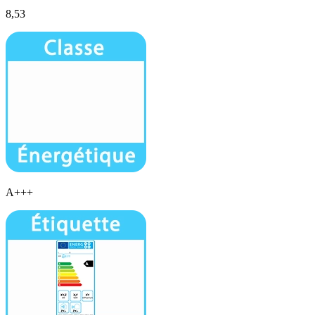
8,53
A+++