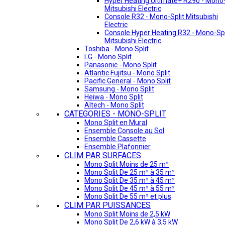
Hyper Heating Ultimate+ R290 - Mono-
Mitsubishi Electric
Console R32 - Mono-Split Mitsubishi
Electric
Console Hyper Heating R32 - Mono-Spl
Mitsubishi Electric
Toshiba - Mono Split
LG - Mono Split
Panasonic - Mono Split
Atlantic Fujitsu - Mono Split
Pacific General - Mono Split
Samsung - Mono Split
Heiwa - Mono Split
Altech - Mono Split
CATEGORIES - MONO-SPLIT
Mono Split en Mural
Ensemble Console au Sol
Ensemble Cassette
Ensemble Plafonnier
CLIM PAR SURFACES
Mono Split Moins de 25 m²
Mono Split De 25 m² à 35 m²
Mono Split De 35 m² à 45 m²
Mono Split De 45 m² à 55 m²
Mono Split De 55 m² et plus
CLIM PAR PUISSANCES
Mono Split Moins de 2,5 kW
Mono Split De 2,6 kW à 3,5 kW