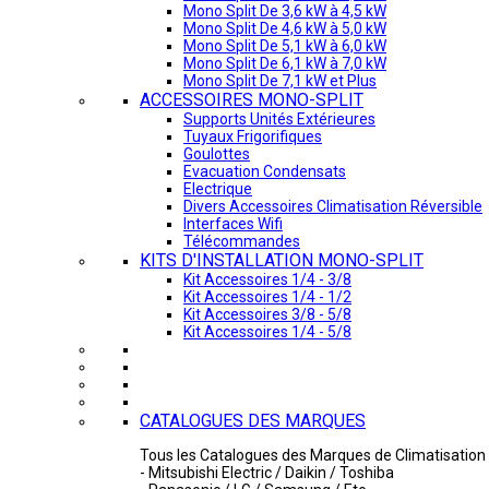
Mono Split De 3,6 kW à 4,5 kW
Mono Split De 4,6 kW à 5,0 kW
Mono Split De 5,1 kW à 6,0 kW
Mono Split De 6,1 kW à 7,0 kW
Mono Split De 7,1 kW et Plus
ACCESSOIRES MONO-SPLIT
Supports Unités Extérieures
Tuyaux Frigorifiques
Goulottes
Evacuation Condensats
Electrique
Divers Accessoires Climatisation Réversible
Interfaces Wifi
Télécommandes
KITS D'INSTALLATION MONO-SPLIT
Kit Accessoires 1/4 - 3/8
Kit Accessoires 1/4 - 1/2
Kit Accessoires 3/8 - 5/8
Kit Accessoires 1/4 - 5/8
CATALOGUES DES MARQUES
Tous les Catalogues des Marques de Climatisation 
- Mitsubishi Electric / Daikin / Toshiba