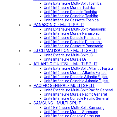
Unité Extérieure Multi-Split Toshiba
Unité Intérieure Murale Toshiba
Unité Intérieure Console Toshiba
Unité Intérieure Gainable Toshiba
Unité Intérieure Cassette Toshiba
PANASONIC - MULTI SPLIT
Unité Extérieure Multi-Split Panasonic
Unité Intérieure Murale Panasonic
Unité Intérieure Console Panasonic
Unité Intérieure Gainable Panasonic
Unité Intérieure Cassette Panasonic
LG CLIMATISATION - MULTI SPLIT
Unité Extérieure Multi-Split LG
Unité Intérieure Murale LG
ATLANTIC FUJITSU - MULTI SPLIT
Unité Extérieure Multi-Split Atlantic Fujitsu
Unité Intérieure Murale Atlantic Fujitsu
Unité Intérieure Console Atlantic Fujitsu
Unité Intérieure Gainable Atlantic Fujitsu
PACIFIC GENERAL- MULTI SPLIT
Unité Extérieure Multi-Split Pacific General
Unité Intérieure Murale Pacific General
Unité Intérieure Console Pacific General
SAMSUNG - MULTI SPLIT
Unité Extérieure Multi-Split Samsung
Unité Intérieure Murale Samsung
Unité Intérieure Console Samsung