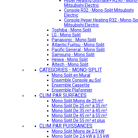
Hyper Heating Ultimate+ R290 - Mono-
Mitsubishi Electric
Console R32 - Mono-Split Mitsubishi
Electric
Console Hyper Heating R32 - Mono-Spl
Mitsubishi Electric
Toshiba - Mono Split
LG - Mono Split
Panasonic - Mono Split
Atlantic Fujitsu - Mono Split
Pacific General - Mono Split
Samsung - Mono Split
Heiwa - Mono Split
Altech - Mono Split
CATEGORIES - MONO-SPLIT
Mono Split en Mural
Ensemble Console au Sol
Ensemble Cassette
Ensemble Plafonnier
CLIM PAR SURFACES
Mono Split Moins de 25 m²
Mono Split De 25 m² à 35 m²
Mono Split De 35 m² à 45 m²
Mono Split De 45 m² à 55 m²
Mono Split De 55 m² et plus
CLIM PAR PUISSANCES
Mono Split Moins de 2,5 kW
Mono Split De 2,6 kW à 3,5 kW