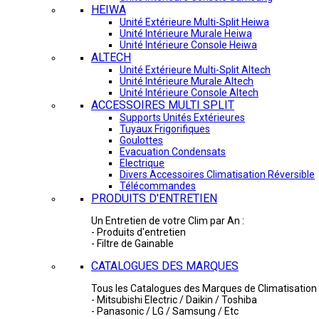
HEIWA
Unité Extérieure Multi-Split Heiwa
Unité Intérieure Murale Heiwa
Unité Intérieure Console Heiwa
ALTECH
Unité Extérieure Multi-Split Altech
Unité Intérieure Murale Altech
Unité Intérieure Console Altech
ACCESSOIRES MULTI SPLIT
Supports Unités Extérieures
Tuyaux Frigorifiques
Goulottes
Evacuation Condensats
Electrique
Divers Accessoires Climatisation Réversible
Télécommandes
PRODUITS D'ENTRETIEN
Un Entretien de votre Clim par An :
- Produits d'entretien
- Filtre de Gainable
CATALOGUES DES MARQUES
Tous les Catalogues des Marques de Climatisation 
- Mitsubishi Electric / Daikin / Toshiba
- Panasonic / LG / Samsung / Etc