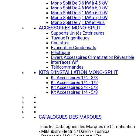
Mono Split De 3,6 kW à 4,5 kW
Mono Split De 4,6 kW à 5,0 kW
Mono Split De 5,1 kW à 6,0 kW
Mono Split De 6,1 kW à 7,0 kW
Mono Split De 7,1 kW et Plus
ACCESSOIRES MONO-SPLIT
Supports Unités Extérieures
Tuyaux Frigorifiques
Goulottes
Evacuation Condensats
Electrique
Divers Accessoires Climatisation Réversible
Interfaces Wifi
Télécommandes
KITS D'INSTALLATION MONO-SPLIT
Kit Accessoires 1/4 - 3/8
Kit Accessoires 1/4 - 1/2
Kit Accessoires 3/8 - 5/8
Kit Accessoires 1/4 - 5/8
CATALOGUES DES MARQUES
Tous les Catalogues des Marques de Climatisation 
- Mitsubishi Electric / Daikin / Toshiba