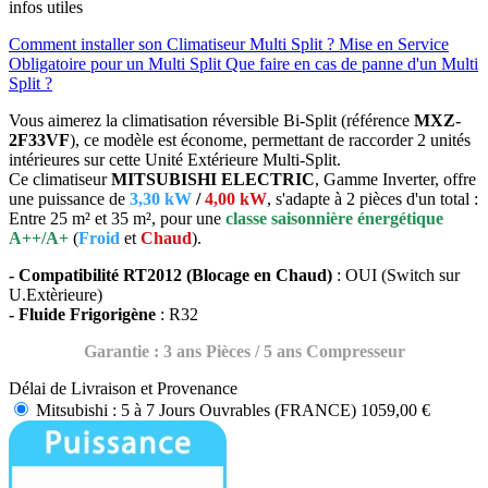
infos utiles
Comment installer son Climatiseur Multi Split ?
Mise en Service
Obligatoire pour un Multi Split
Que faire en cas de panne d'un Multi
Split ?
Vous aimerez la climatisation réversible Bi-Split (référence
MXZ-
2F33VF
), ce modèle est économe, permettant de raccorder 2 unités
intérieures sur cette Unité Extérieure Multi-Split.
Ce climatiseur
MITSUBISHI ELECTRIC
, Gamme Inverter, offre
une puissance de
3,30 kW
/
4,00 kW
, s'adapte à 2 pièces d'un total :
Entre 25 m² et 35 m², pour une
classe saisonnière énergétique
A++/A+
(
Froid
et
Chaud
).
- Compatibilité RT2012 (Blocage en Chaud)
: OUI (Switch sur
U.Extèrieure)
- Fluide Frigorigène
: R32
Garantie : 3 ans Pièces / 5 ans Compresseur
Délai de Livraison et Provenance
Mitsubishi : 5 à 7 Jours Ouvrables (FRANCE)
1059,00 €