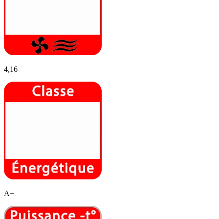
4,16
A+