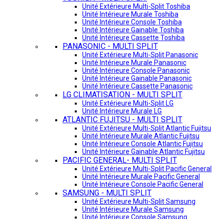
Unité Extérieure Multi-Split Toshiba
Unité Intérieure Murale Toshiba
Unité Intérieure Console Toshiba
Unité Intérieure Gainable Toshiba
Unité Intérieure Cassette Toshiba
PANASONIC - MULTI SPLIT
Unité Extérieure Multi-Split Panasonic
Unité Intérieure Murale Panasonic
Unité Intérieure Console Panasonic
Unité Intérieure Gainable Panasonic
Unité Intérieure Cassette Panasonic
LG CLIMATISATION - MULTI SPLIT
Unité Extérieure Multi-Split LG
Unité Intérieure Murale LG
ATLANTIC FUJITSU - MULTI SPLIT
Unité Extérieure Multi-Split Atlantic Fujitsu
Unité Intérieure Murale Atlantic Fujitsu
Unité Intérieure Console Atlantic Fujitsu
Unité Intérieure Gainable Atlantic Fujitsu
PACIFIC GENERAL- MULTI SPLIT
Unité Extérieure Multi-Split Pacific General
Unité Intérieure Murale Pacific General
Unité Intérieure Console Pacific General
SAMSUNG - MULTI SPLIT
Unité Extérieure Multi-Split Samsung
Unité Intérieure Murale Samsung
Unité Intérieure Console Samsung