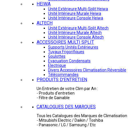
HEIWA
Unité Extérieure Multi-Split Heiwa
Unité Intérieure Murale Heiwa
Unité Intérieure Console Heiwa
ALTECH
Unité Extérieure Multi-Split Altech
Unité Intérieure Murale Altech
Unité Intérieure Console Altech
ACCESSOIRES MULTI SPLIT
Supports Unités Extérieures
Tuyaux Frigorifiques
Goulottes
Evacuation Condensats
Electrique
Divers Accessoires Climatisation Réversible
Télécommandes
PRODUITS D'ENTRETIEN
Un Entretien de votre Clim par An :
- Produits d'entretien
- Filtre de Gainable
CATALOGUES DES MARQUES
Tous les Catalogues des Marques de Climatisation 
- Mitsubishi Electric / Daikin / Toshiba
- Panasonic / LG / Samsung / Etc