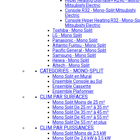
Hyper Heating Ultimate+ R290 - Mono-
Mitsubishi Electric
Console R32 - Mono-Split Mitsubishi
Electric
Console Hyper Heating R32 - Mono-Spl
Mitsubishi Electric
Toshiba - Mono Split
LG - Mono Split
Panasonic - Mono Split
Atlantic Fujitsu - Mono Split
Pacific General - Mono Split
Samsung - Mono Split
Heiwa - Mono Split
Altech - Mono Split
CATEGORIES - MONO-SPLIT
Mono Split en Mural
Ensemble Console au Sol
Ensemble Cassette
Ensemble Plafonnier
CLIM PAR SURFACES
Mono Split Moins de 25 m²
Mono Split De 25 m² à 35 m²
Mono Split De 35 m² à 45 m²
Mono Split De 45 m² à 55 m²
Mono Split De 55 m² et plus
CLIM PAR PUISSANCES
Mono Split Moins de 2,5 kW
Mono Split De 2,6 kW à 3,5 kW