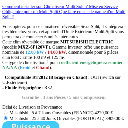
Comment installer son Climatiseur Multi Split ?
Mise en Service
Obligatoire pour un Multi Split
Que faire en cas de panne d'un Multi
Split ?
Vous opterez pour ce climatiseur réversible Sexa-Split, il s'intégrera
très bien chez vous, cet appareil d'Unité Extérieure Multi-Split vous
permettra de connecter 6 unités intérieures.
Cette clim réversible de marque
MITSUBISHI ELECTRIC
(modèle
MXZ-6F120VF
), Gamme Inverter, offre une puissance
nominale de
12,00 kW
/
14,00 kW
, dimensionnée pour 6 pièces
d'un total : Entre 100 m² et 125 m².
Ce type de climatisation à pour
coefficient énergétique saisonnier
NA/NA
(
Froid
et
Chaud
).
- Compatibilité RT2012 (Blocage en Chaud)
: OUI (Switch sur
U.Extèrieure)
- Fluide Frigorigène
: R32
Garantie : 3 ans Pièces / 5 ans Compresseur
Délai de Livraison et Provenance
Mitsubishi : 5 à 7 Jours Ouvrables (FRANCE)
4229,00 €
Mitsubishi : 25 à 40 Jours Ouvrables (PORTUGAL)
3909,00 €