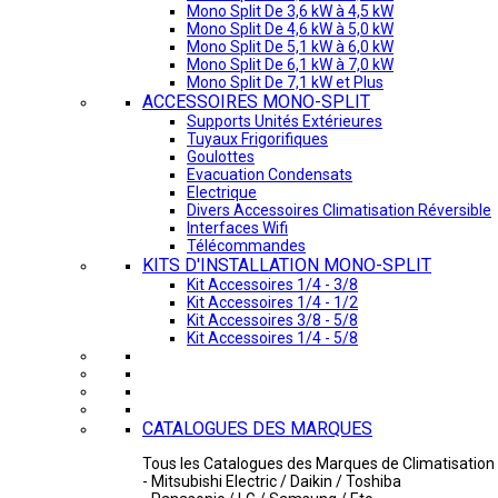
Mono Split De 3,6 kW à 4,5 kW
Mono Split De 4,6 kW à 5,0 kW
Mono Split De 5,1 kW à 6,0 kW
Mono Split De 6,1 kW à 7,0 kW
Mono Split De 7,1 kW et Plus
ACCESSOIRES MONO-SPLIT
Supports Unités Extérieures
Tuyaux Frigorifiques
Goulottes
Evacuation Condensats
Electrique
Divers Accessoires Climatisation Réversible
Interfaces Wifi
Télécommandes
KITS D'INSTALLATION MONO-SPLIT
Kit Accessoires 1/4 - 3/8
Kit Accessoires 1/4 - 1/2
Kit Accessoires 3/8 - 5/8
Kit Accessoires 1/4 - 5/8
CATALOGUES DES MARQUES
Tous les Catalogues des Marques de Climatisation 
- Mitsubishi Electric / Daikin / Toshiba