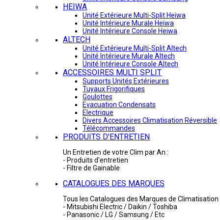
HEIWA
Unité Extérieure Multi-Split Heiwa
Unité Intérieure Murale Heiwa
Unité Intérieure Console Heiwa
ALTECH
Unité Extérieure Multi-Split Altech
Unité Intérieure Murale Altech
Unité Intérieure Console Altech
ACCESSOIRES MULTI SPLIT
Supports Unités Extérieures
Tuyaux Frigorifiques
Goulottes
Evacuation Condensats
Electrique
Divers Accessoires Climatisation Réversible
Télécommandes
PRODUITS D'ENTRETIEN
Un Entretien de votre Clim par An :
- Produits d'entretien
- Filtre de Gainable
CATALOGUES DES MARQUES
Tous les Catalogues des Marques de Climatisation 
- Mitsubishi Electric / Daikin / Toshiba
- Panasonic / LG / Samsung / Etc