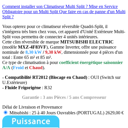
Comment installer son Climatiseur Multi Split ?
Mise en Service
Obligatoire pour un Multi Split
Que faire en cas de panne d'un Multi
Split ?
Vous opterez pour ce climatiseur réversible Quadri-Split, il
s'intégrera très bien chez vous, cet appareil d'Unité Extérieure Multi-
Split vous permettra de connecter 4 unités intérieures.
Cette clim réversible de marque
MITSUBISHI ELECTRIC
(modèle
MXZ-4F83VF
), Gamme Inverter, offre une puissance
nominale de
8,30 kW
/
9,30 kW
, dimensionnée pour 4 pièces d'un
total : Entre 65 m² et 85 m².
Ce type de climatisation à pour
coefficient énergétique saisonnier
A/A
(
Froid
et
Chaud
).
- Compatibilité RT2012 (Blocage en Chaud)
: OUI (Switch sur
U.Extèrieure)
- Fluide Frigorigène
: R32
Garantie : 3 ans Pièces / 5 ans Compresseur
Délai de Livraison et Provenance
Mitsubishi : 25 à 40 Jours Ouvrables (PORTUGAL)
2629,00 €