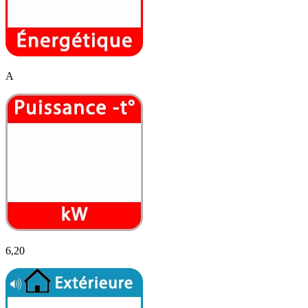
A
6,20