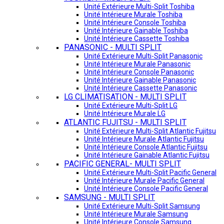
Unité Extérieure Multi-Split Toshiba
Unité Intérieure Murale Toshiba
Unité Intérieure Console Toshiba
Unité Intérieure Gainable Toshiba
Unité Intérieure Cassette Toshiba
PANASONIC - MULTI SPLIT
Unité Extérieure Multi-Split Panasonic
Unité Intérieure Murale Panasonic
Unité Intérieure Console Panasonic
Unité Intérieure Gainable Panasonic
Unité Intérieure Cassette Panasonic
LG CLIMATISATION - MULTI SPLIT
Unité Extérieure Multi-Split LG
Unité Intérieure Murale LG
ATLANTIC FUJITSU - MULTI SPLIT
Unité Extérieure Multi-Split Atlantic Fujitsu
Unité Intérieure Murale Atlantic Fujitsu
Unité Intérieure Console Atlantic Fujitsu
Unité Intérieure Gainable Atlantic Fujitsu
PACIFIC GENERAL- MULTI SPLIT
Unité Extérieure Multi-Split Pacific General
Unité Intérieure Murale Pacific General
Unité Intérieure Console Pacific General
SAMSUNG - MULTI SPLIT
Unité Extérieure Multi-Split Samsung
Unité Intérieure Murale Samsung
Unité Intérieure Console Samsung