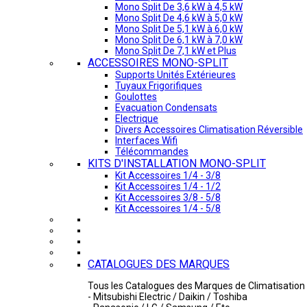
Mono Split De 3,6 kW à 4,5 kW
Mono Split De 4,6 kW à 5,0 kW
Mono Split De 5,1 kW à 6,0 kW
Mono Split De 6,1 kW à 7,0 kW
Mono Split De 7,1 kW et Plus
ACCESSOIRES MONO-SPLIT
Supports Unités Extérieures
Tuyaux Frigorifiques
Goulottes
Evacuation Condensats
Electrique
Divers Accessoires Climatisation Réversible
Interfaces Wifi
Télécommandes
KITS D'INSTALLATION MONO-SPLIT
Kit Accessoires 1/4 - 3/8
Kit Accessoires 1/4 - 1/2
Kit Accessoires 3/8 - 5/8
Kit Accessoires 1/4 - 5/8
CATALOGUES DES MARQUES
Tous les Catalogues des Marques de Climatisation 
- Mitsubishi Electric / Daikin / Toshiba