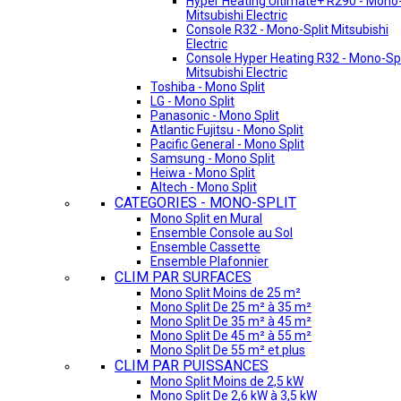
Hyper Heating Ultimate+ R290 - Mono-
Mitsubishi Electric
Console R32 - Mono-Split Mitsubishi
Electric
Console Hyper Heating R32 - Mono-Spl
Mitsubishi Electric
Toshiba - Mono Split
LG - Mono Split
Panasonic - Mono Split
Atlantic Fujitsu - Mono Split
Pacific General - Mono Split
Samsung - Mono Split
Heiwa - Mono Split
Altech - Mono Split
CATEGORIES - MONO-SPLIT
Mono Split en Mural
Ensemble Console au Sol
Ensemble Cassette
Ensemble Plafonnier
CLIM PAR SURFACES
Mono Split Moins de 25 m²
Mono Split De 25 m² à 35 m²
Mono Split De 35 m² à 45 m²
Mono Split De 45 m² à 55 m²
Mono Split De 55 m² et plus
CLIM PAR PUISSANCES
Mono Split Moins de 2,5 kW
Mono Split De 2,6 kW à 3,5 kW