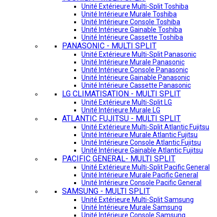
Unité Extérieure Multi-Split Toshiba
Unité Intérieure Murale Toshiba
Unité Intérieure Console Toshiba
Unité Intérieure Gainable Toshiba
Unité Intérieure Cassette Toshiba
PANASONIC - MULTI SPLIT
Unité Extérieure Multi-Split Panasonic
Unité Intérieure Murale Panasonic
Unité Intérieure Console Panasonic
Unité Intérieure Gainable Panasonic
Unité Intérieure Cassette Panasonic
LG CLIMATISATION - MULTI SPLIT
Unité Extérieure Multi-Split LG
Unité Intérieure Murale LG
ATLANTIC FUJITSU - MULTI SPLIT
Unité Extérieure Multi-Split Atlantic Fujitsu
Unité Intérieure Murale Atlantic Fujitsu
Unité Intérieure Console Atlantic Fujitsu
Unité Intérieure Gainable Atlantic Fujitsu
PACIFIC GENERAL- MULTI SPLIT
Unité Extérieure Multi-Split Pacific General
Unité Intérieure Murale Pacific General
Unité Intérieure Console Pacific General
SAMSUNG - MULTI SPLIT
Unité Extérieure Multi-Split Samsung
Unité Intérieure Murale Samsung
Unité Intérieure Console Samsung