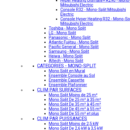
Hyper Heating Ultimate+ R290 - Mono-
Mitsubishi Electric
Console R32 - Mono-Split Mitsubishi
Electric
Console Hyper Heating R32 - Mono-Spl
Mitsubishi Electric
Toshiba - Mono Split
LG - Mono Split
Panasonic - Mono Split
Atlantic Fujitsu - Mono Split
Pacific General - Mono Split
Samsung - Mono Split
Heiwa - Mono Split
Altech - Mono Split
CATEGORIES - MONO-SPLIT
Mono Split en Mural
Ensemble Console au Sol
Ensemble Cassette
Ensemble Plafonnier
CLIM PAR SURFACES
Mono Split Moins de 25 m²
Mono Split De 25 m² à 35 m²
Mono Split De 35 m² à 45 m²
Mono Split De 45 m² à 55 m²
Mono Split De 55 m² et plus
CLIM PAR PUISSANCES
Mono Split Moins de 2,5 kW
Mono Split De 2,6 kW à 3,5 kW