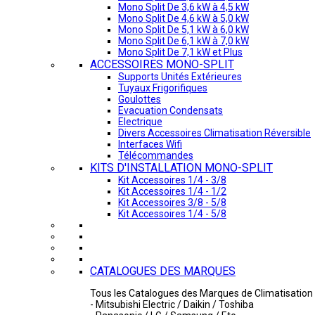
Mono Split De 3,6 kW à 4,5 kW
Mono Split De 4,6 kW à 5,0 kW
Mono Split De 5,1 kW à 6,0 kW
Mono Split De 6,1 kW à 7,0 kW
Mono Split De 7,1 kW et Plus
ACCESSOIRES MONO-SPLIT
Supports Unités Extérieures
Tuyaux Frigorifiques
Goulottes
Evacuation Condensats
Electrique
Divers Accessoires Climatisation Réversible
Interfaces Wifi
Télécommandes
KITS D'INSTALLATION MONO-SPLIT
Kit Accessoires 1/4 - 3/8
Kit Accessoires 1/4 - 1/2
Kit Accessoires 3/8 - 5/8
Kit Accessoires 1/4 - 5/8
CATALOGUES DES MARQUES
Tous les Catalogues des Marques de Climatisation 
- Mitsubishi Electric / Daikin / Toshiba