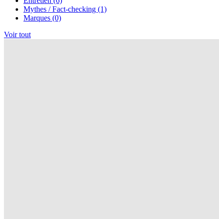
Entretien (6)
Mythes / Fact-checking (1)
Marques (0)
Voir tout