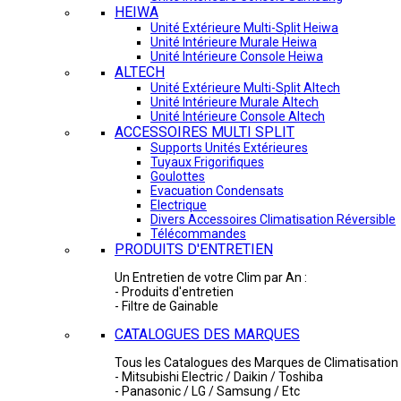
HEIWA
Unité Extérieure Multi-Split Heiwa
Unité Intérieure Murale Heiwa
Unité Intérieure Console Heiwa
ALTECH
Unité Extérieure Multi-Split Altech
Unité Intérieure Murale Altech
Unité Intérieure Console Altech
ACCESSOIRES MULTI SPLIT
Supports Unités Extérieures
Tuyaux Frigorifiques
Goulottes
Evacuation Condensats
Electrique
Divers Accessoires Climatisation Réversible
Télécommandes
PRODUITS D'ENTRETIEN
Un Entretien de votre Clim par An :
- Produits d'entretien
- Filtre de Gainable
CATALOGUES DES MARQUES
Tous les Catalogues des Marques de Climatisation 
- Mitsubishi Electric / Daikin / Toshiba
- Panasonic / LG / Samsung / Etc