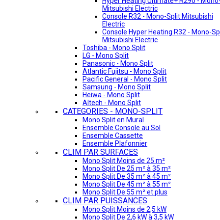
Hyper Heating Ultimate+ R290 - Mono-
Mitsubishi Electric
Console R32 - Mono-Split Mitsubishi
Electric
Console Hyper Heating R32 - Mono-Spl
Mitsubishi Electric
Toshiba - Mono Split
LG - Mono Split
Panasonic - Mono Split
Atlantic Fujitsu - Mono Split
Pacific General - Mono Split
Samsung - Mono Split
Heiwa - Mono Split
Altech - Mono Split
CATEGORIES - MONO-SPLIT
Mono Split en Mural
Ensemble Console au Sol
Ensemble Cassette
Ensemble Plafonnier
CLIM PAR SURFACES
Mono Split Moins de 25 m²
Mono Split De 25 m² à 35 m²
Mono Split De 35 m² à 45 m²
Mono Split De 45 m² à 55 m²
Mono Split De 55 m² et plus
CLIM PAR PUISSANCES
Mono Split Moins de 2,5 kW
Mono Split De 2,6 kW à 3,5 kW