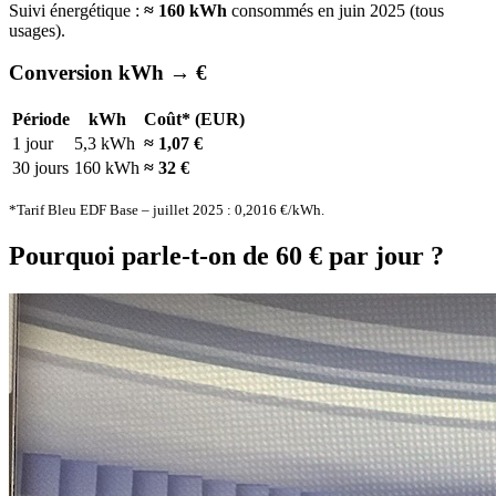
Suivi énergétique :
≈ 160 kWh
consommés en juin 2025 (tous
usages).
Conversion kWh → €
Période
kWh
Coût* (EUR)
1 jour
5,3 kWh
≈ 1,07 €
30 jours
160 kWh
≈ 32 €
*Tarif Bleu EDF Base – juillet 2025 : 0,2016 €/kWh.
Pourquoi parle-t-on de 60 € par jour ?