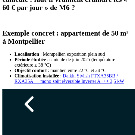
60 € par jour » de M6 ?
Exemple concret : appartement de 50 m²
à Montpellier
Localisation
: Montpellier, exposition plein sud
Période étudiée
: canicule de juin 2025 (température
extérieure ≥ 38 °C)
Objectif confort
: maintien entre 22 °C et 24 °C
Climatisation installée
:
Daikin Stylish FTXA35BB /
RXA35A — mono-split réversible Inverter A+++ 3,5 kW