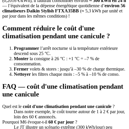
(0,2016 €/kWh), il faudrait consommer environ
≈ 300 kWh en 24 h
— l’équivalent de la dépense énergétique quotidienne d’
environ 56
climatiseurs Daikin Stylish FTXA35BB
(≈ 5,3 kWh par unité et
par jour dans les mêmes conditions) !
Comment réduire le coût d'une
climatisation pendant une canicule ?
Programmer
l’arrêt nocturne si la température extérieure
descend sous 25 °C.
Monter
la consigne à 26 °C : +1 °C = –7 % de
consommation.
Fermer
volets & stores : jusqu’à –30 % de charge thermique.
Nettoyer
les filtres chaque mois : –5 % à –10 % de conso.
FAQ — coût d'une climatisation pendant
une canicule
Quel est le
coût d'une climatisation pendant une canicule
?
Dans notre exemple, le coût tourne autour de 1 à 2 € par jour,
loin des 60 € annoncés.
Pourquoi M6 évoque-t-il
60 € par jour
?
Le JT illustre un scénario extrême (300 kWh/jour) peu