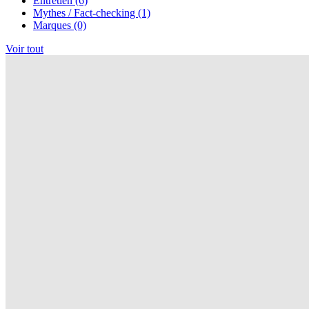
Entretien (6)
Mythes / Fact-checking (1)
Marques (0)
Voir tout