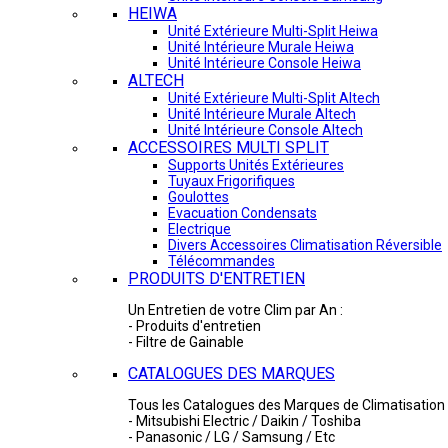
HEIWA
Unité Extérieure Multi-Split Heiwa
Unité Intérieure Murale Heiwa
Unité Intérieure Console Heiwa
ALTECH
Unité Extérieure Multi-Split Altech
Unité Intérieure Murale Altech
Unité Intérieure Console Altech
ACCESSOIRES MULTI SPLIT
Supports Unités Extérieures
Tuyaux Frigorifiques
Goulottes
Evacuation Condensats
Electrique
Divers Accessoires Climatisation Réversible
Télécommandes
PRODUITS D'ENTRETIEN
Un Entretien de votre Clim par An :
- Produits d'entretien
- Filtre de Gainable
CATALOGUES DES MARQUES
Tous les Catalogues des Marques de Climatisation 
- Mitsubishi Electric / Daikin / Toshiba
- Panasonic / LG / Samsung / Etc