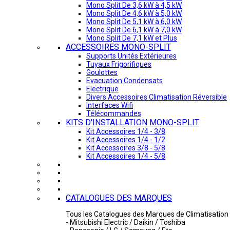
Mono Split De 3,6 kW à 4,5 kW
Mono Split De 4,6 kW à 5,0 kW
Mono Split De 5,1 kW à 6,0 kW
Mono Split De 6,1 kW à 7,0 kW
Mono Split De 7,1 kW et Plus
ACCESSOIRES MONO-SPLIT
Supports Unités Extérieures
Tuyaux Frigorifiques
Goulottes
Evacuation Condensats
Electrique
Divers Accessoires Climatisation Réversible
Interfaces Wifi
Télécommandes
KITS D'INSTALLATION MONO-SPLIT
Kit Accessoires 1/4 - 3/8
Kit Accessoires 1/4 - 1/2
Kit Accessoires 3/8 - 5/8
Kit Accessoires 1/4 - 5/8
CATALOGUES DES MARQUES
Tous les Catalogues des Marques de Climatisation 
- Mitsubishi Electric / Daikin / Toshiba