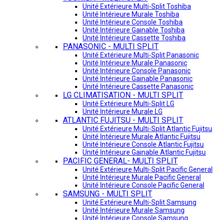
Unité Extérieure Multi-Split Toshiba
Unité Intérieure Murale Toshiba
Unité Intérieure Console Toshiba
Unité Intérieure Gainable Toshiba
Unité Intérieure Cassette Toshiba
PANASONIC - MULTI SPLIT
Unité Extérieure Multi-Split Panasonic
Unité Intérieure Murale Panasonic
Unité Intérieure Console Panasonic
Unité Intérieure Gainable Panasonic
Unité Intérieure Cassette Panasonic
LG CLIMATISATION - MULTI SPLIT
Unité Extérieure Multi-Split LG
Unité Intérieure Murale LG
ATLANTIC FUJITSU - MULTI SPLIT
Unité Extérieure Multi-Split Atlantic Fujitsu
Unité Intérieure Murale Atlantic Fujitsu
Unité Intérieure Console Atlantic Fujitsu
Unité Intérieure Gainable Atlantic Fujitsu
PACIFIC GENERAL- MULTI SPLIT
Unité Extérieure Multi-Split Pacific General
Unité Intérieure Murale Pacific General
Unité Intérieure Console Pacific General
SAMSUNG - MULTI SPLIT
Unité Extérieure Multi-Split Samsung
Unité Intérieure Murale Samsung
Unité Intérieure Console Samsung