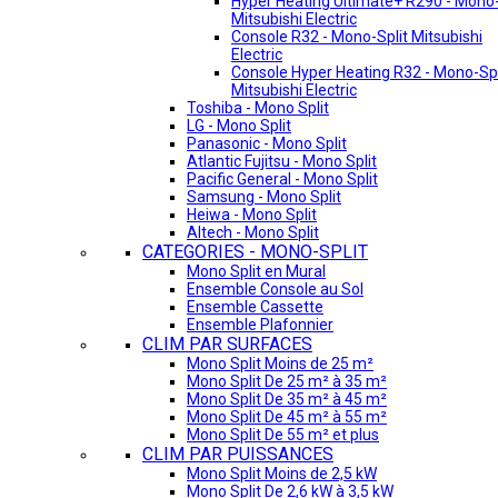
Hyper Heating Ultimate+ R290 - Mono-
Mitsubishi Electric
Console R32 - Mono-Split Mitsubishi
Electric
Console Hyper Heating R32 - Mono-Spl
Mitsubishi Electric
Toshiba - Mono Split
LG - Mono Split
Panasonic - Mono Split
Atlantic Fujitsu - Mono Split
Pacific General - Mono Split
Samsung - Mono Split
Heiwa - Mono Split
Altech - Mono Split
CATEGORIES - MONO-SPLIT
Mono Split en Mural
Ensemble Console au Sol
Ensemble Cassette
Ensemble Plafonnier
CLIM PAR SURFACES
Mono Split Moins de 25 m²
Mono Split De 25 m² à 35 m²
Mono Split De 35 m² à 45 m²
Mono Split De 45 m² à 55 m²
Mono Split De 55 m² et plus
CLIM PAR PUISSANCES
Mono Split Moins de 2,5 kW
Mono Split De 2,6 kW à 3,5 kW