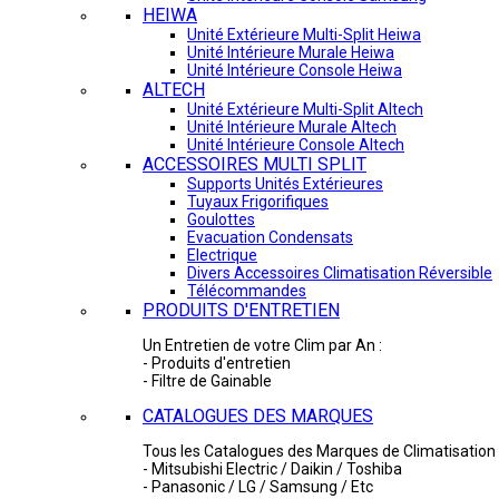
HEIWA
Unité Extérieure Multi-Split Heiwa
Unité Intérieure Murale Heiwa
Unité Intérieure Console Heiwa
ALTECH
Unité Extérieure Multi-Split Altech
Unité Intérieure Murale Altech
Unité Intérieure Console Altech
ACCESSOIRES MULTI SPLIT
Supports Unités Extérieures
Tuyaux Frigorifiques
Goulottes
Evacuation Condensats
Electrique
Divers Accessoires Climatisation Réversible
Télécommandes
PRODUITS D'ENTRETIEN
Un Entretien de votre Clim par An :
- Produits d'entretien
- Filtre de Gainable
CATALOGUES DES MARQUES
Tous les Catalogues des Marques de Climatisation 
- Mitsubishi Electric / Daikin / Toshiba
- Panasonic / LG / Samsung / Etc