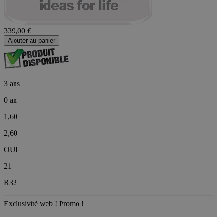
339,00 €
Ajouter au panier
3 ans
0 an
1,60
2,60
OUI
21
R32
Exclusivité web !
Promo !