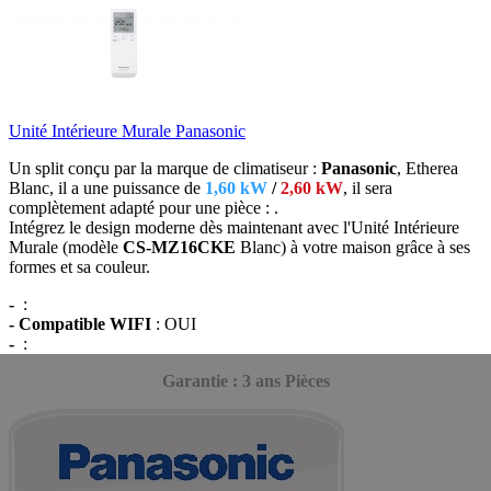
Unité Intérieure Murale Panasonic
Un split conçu par la marque de climatiseur :
Panasonic
, Etherea
Blanc, il a une puissance de
1,60 kW
/
2,60 kW
, il sera
complètement adapté
pour une pièce : .
Intégrez le design moderne dès maintenant avec l'Unité Intérieure
Murale (modèle
CS-MZ16CKE
Blanc) à votre maison grâce à ses
formes et sa couleur
.
-
:
- Compatible WIFI
: OUI
-
:
Garantie : 3 ans Pièces