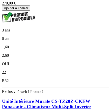
279,00 €
Ajouter au panier
3 ans
0 an
1,60
2,60
OUI
22
R32
Exclusivité web !
Promo !
Unité Intérieure Murale CS-TZ20Z-CKEW
Panasonic - Climatiseur Multi-Split Inverter