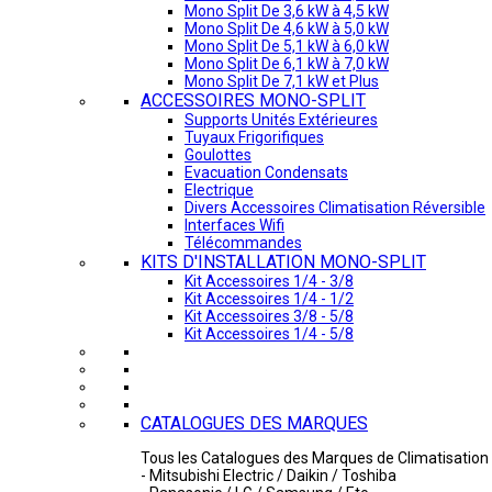
Mono Split De 3,6 kW à 4,5 kW
Mono Split De 4,6 kW à 5,0 kW
Mono Split De 5,1 kW à 6,0 kW
Mono Split De 6,1 kW à 7,0 kW
Mono Split De 7,1 kW et Plus
ACCESSOIRES MONO-SPLIT
Supports Unités Extérieures
Tuyaux Frigorifiques
Goulottes
Evacuation Condensats
Electrique
Divers Accessoires Climatisation Réversible
Interfaces Wifi
Télécommandes
KITS D'INSTALLATION MONO-SPLIT
Kit Accessoires 1/4 - 3/8
Kit Accessoires 1/4 - 1/2
Kit Accessoires 3/8 - 5/8
Kit Accessoires 1/4 - 5/8
CATALOGUES DES MARQUES
Tous les Catalogues des Marques de Climatisation 
- Mitsubishi Electric / Daikin / Toshiba